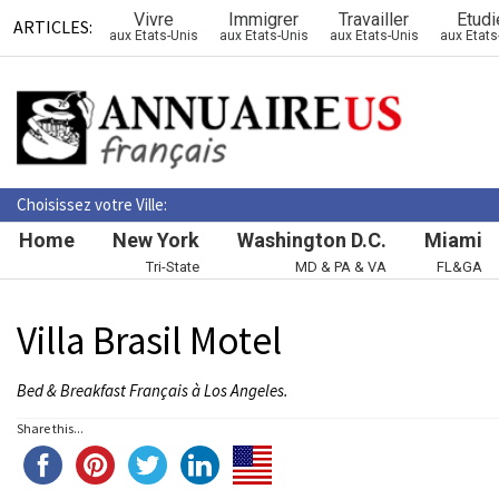
Vivre
Immigrer
Travailler
Etudi
ARTICLES:
aux Etats-Unis
aux Etats-Unis
aux Etats-Unis
aux Etats
Choisissez votre Ville:
Home
New York
Washington D.C.
Miami
Tri-State
MD & PA & VA
FL&GA
Villa Brasil Motel
Bed & Breakfast Français à Los Angeles.
Share this...