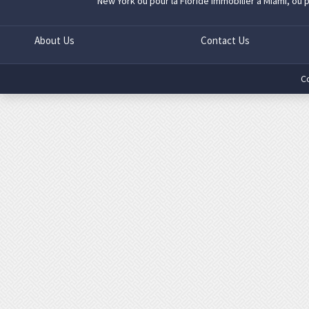
New York
ou pour la Floride
immobilier à Miami
, ou 
About Us
Contact Us
C