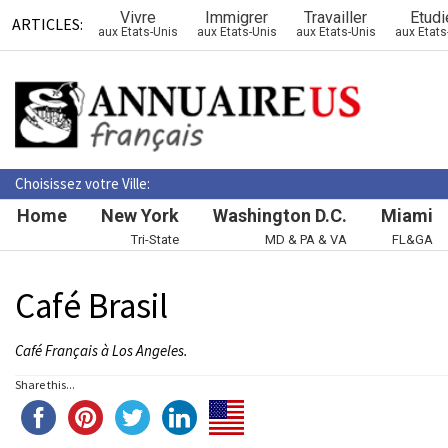
Vivre
Immigrer
Travailler
Etudi
ARTICLES:
aux Etats-Unis
aux Etats-Unis
aux Etats-Unis
aux Etats
Choisissez votre Ville:
Home
New York
Washington D.C.
Miami
Tri-State
MD & PA & VA
FL&GA
Café Brasil
Café Français à Los Angeles.
Share this...