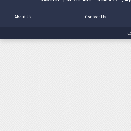
New York
ou pour la Floride
immobilier à Miami
, ou 
About Us
Contact Us
C