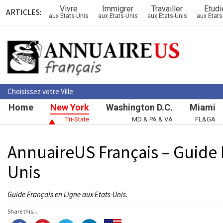
Vivre
Immigrer
Travailler
Etudi
ARTICLES:
aux Etats-Unis
aux Etats-Unis
aux Etats-Unis
aux Etats
Choisissez votre Ville:
Home
New York
Washington D.C.
Miami
Tri-State
MD & PA & VA
FL&GA
AnnuaireUS Français – Guide 
Unis
Guide Français en Ligne aux Etats-Unis.
Share this...