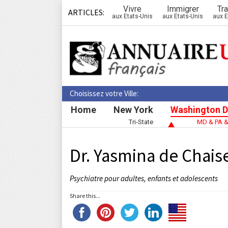
Vivre
Immigrer
Tra
ARTICLES:
aux Etats-Unis
aux Etats-Unis
aux E
Choisissez votre Ville:
Home
New York
Washington D
Tri-State
MD & PA 
Dr. Yasmina de Chais
Psychiatre pour adultes, enfants et adolescents
Share this...