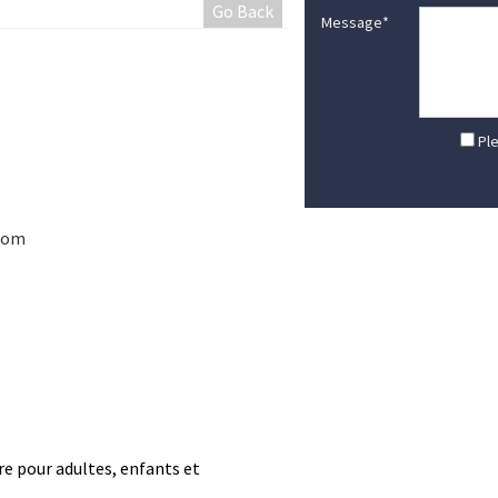
Go Back
Message
*
Ple
com
e pour adultes, enfants et