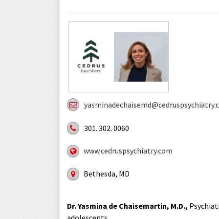
yasminadechaisemd@cedruspsychiatry.
301. 302. 0060
www.cedruspsychiatry.com
Bethesda, MD
Dr. Yasmina de Chaisemartin, M.D.,
Psychiatr
adolescents.