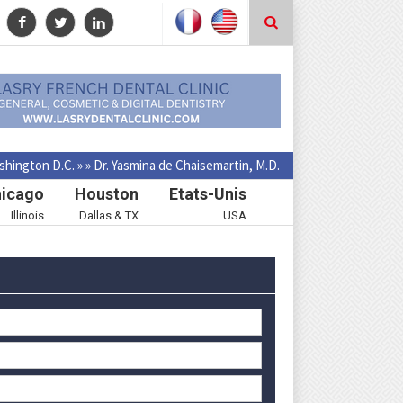
shington D.C.
»
»
Dr. Yasmina de Chaisemartin, M.D.
icago
Houston
Etats-Unis
Illinois
Dallas & TX
USA