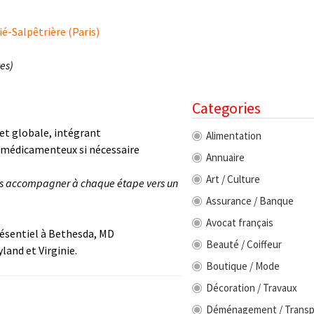
ié-Salpêtrière (Paris)
es)
Categories
et globale, intégrant
Alimentation
t médicamenteux si nécessaire
Annuaire
Art / Culture
us accompagner à chaque étape vers un
Assurance / Banque
Avocat français
résentiel à Bethesda, MD
Beauté / Coiffeur
and et Virginie.
Boutique / Mode
Décoration / Travaux
Déménagement / Transp