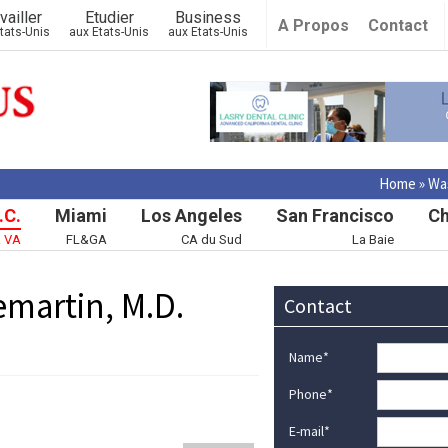
vailler
Etudier
Business
A Propos
Contact
tats-Unis
aux Etats-Unis
aux Etats-Unis
Home
»
Wa
.C.
Miami
Los Angeles
San Francisco
Ch
& VA
FL&GA
CA du Sud
La Baie
emartin, M.D.
Contact
Name
*
Phone
*
E-mail
*