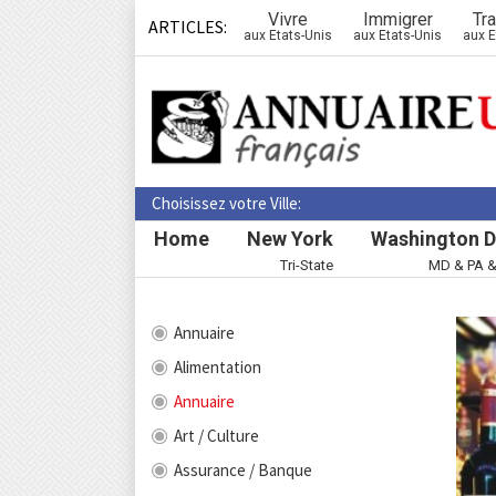
Vivre
Immigrer
Tra
ARTICLES:
aux Etats-Unis
aux Etats-Unis
aux E
Choisissez votre Ville:
Home
New York
Washington D
Tri-State
MD & PA 
Annuaire
Alimentation
Annuaire
Art / Culture
Assurance / Banque