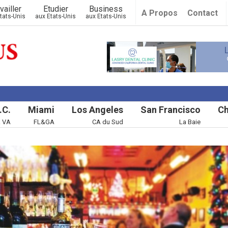
vailler
Etudier
Business
A Propos
Contact
tats-Unis
aux Etats-Unis
aux Etats-Unis
.C.
Miami
Los Angeles
San Francisco
Ch
& VA
FL&GA
CA du Sud
La Baie