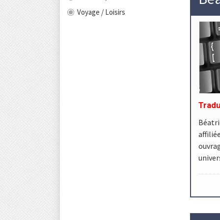
Voyage / Loisirs
Tradu
Béatri
affil
ouvrag
univer