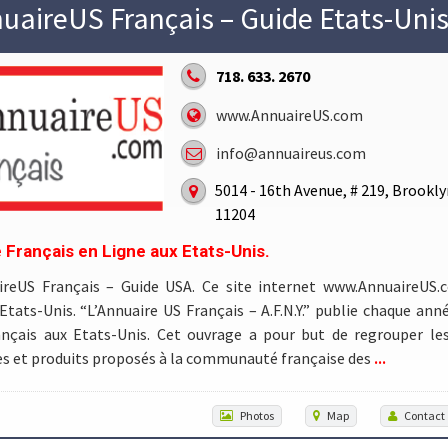
uaireUS Français – Guide Etats-Uni
718. 633. 2670
www.AnnuaireUS.com
info@annuaireus.com
5014 - 16th Avenue, # 219, Brookly
11204
 Français en Ligne aux Etats-Unis.
ireUS Français – Guide USA. Ce site internet www.AnnuaireUS.
Etats-Unis. “L’Annuaire US Français – A.F.N.Y.” publie chaque ann
nçais aux Etats-Unis. Cet ouvrage a pour but de regrouper les
...
es et produits proposés à la communauté française des
Photos
Map
Contact