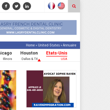
Home
»
United-States
»
Annuaire
icago
Houston
Etats-Unis
Illinois
Dallas & TX
USA