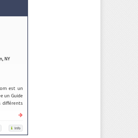
s
n, NY
com est un
ée un Guide
 différents
Info