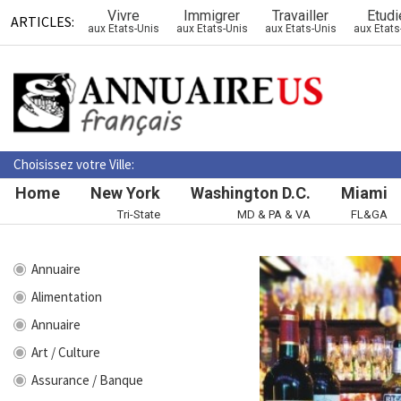
Vivre
Immigrer
Travailler
Etudi
ARTICLES:
aux Etats-Unis
aux Etats-Unis
aux Etats-Unis
aux Etats
Choisissez votre Ville:
Home
New York
Washington D.C.
Miami
Tri-State
MD & PA & VA
FL&GA
Annuaire
Alimentation
Annuaire
Art / Culture
Assurance / Banque