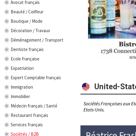
Avocat français
Beauté / Coiffeur
Boutique / Mode
Décoration / Travaux
Déménagement / Transport
Dentiste français
Ecole française
Expatriation
Expert Comptable français
United-Stat
Immigration
Immobilier
Sociétés Françaises aux Et
Médecin français / Santé
Etats-Unis.
Restaurant français
Services français
Béatrice Fras
Sociétés / B2B