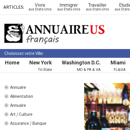
Vivre
Immigrer
Travailler
Etudi
ARTICLES:
aux Etats-Unis
aux Etats-Unis
aux Etats-Unis
aux Etats
Choisissez votre Ville:
Home
New York
Washington D.C.
Miami
Tri-State
MD & PA & VA
FL&GA
Annuaire
Alimentation
Annuaire
Art / Culture
Assurance / Banque