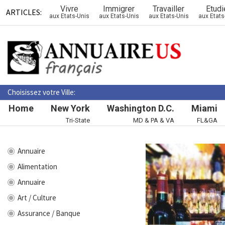
Vivre
Immigrer
Travailler
Etudi
ARTICLES:
aux Etats-Unis
aux Etats-Unis
aux Etats-Unis
aux Etats
Choisissez votre Ville:
Home
New York
Washington D.C.
Miami
Tri-State
MD & PA & VA
FL&GA
Annuaire
Alimentation
Annuaire
Art / Culture
Assurance / Banque