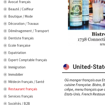
Avocat français
Beauté / Coiffeur
Boutique / Mode
Décoration / Travaux
Déménagement / Transport
Dentiste français
Ecole française
Expatriation
Expert Comptable français
United-Stat
Immigration
Immobilier
Où manger français aux Eta
Médecin français / Santé
cuisine Française. Bistro, B
Restaurant français
crêpe, menu français que ce
Etats-Unis. French Restaura
Services français
Sociétés / B2B